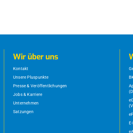
Wir über uns
W
Kontakt
G
Unsere Pluspunkte
B
Presse & Veröffentlichungen
Ap
(
Jobs & Karriere
eG
Unternehmen
(V
Satzungen
eP
E
eA