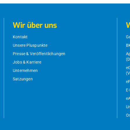
Wir über uns
W
Kontakt
G
Unsere Pluspunkte
B
Presse & Veröffentlichungen
Ap
(
Jobs & Karriere
eG
Unternehmen
(V
Satzungen
eP
E
eA
Un
On